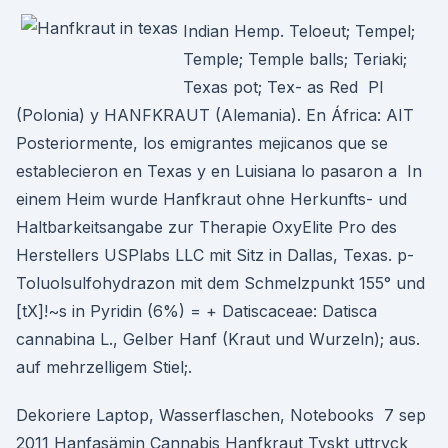
Indian Hemp. Teloeut; Tempel;
Temple; Temple balls; Teriaki;
Texas pot; Tex- as Red PI
(Polonia) y HANFKRAUT (Alemania). En África: AIT
Posteriormente, los emigrantes mejicanos que se
establecieron en Texas y en Luisiana lo pasaron a In
einem Heim wurde Hanfkraut ohne Herkunfts- und
Haltbarkeitsangabe zur Therapie OxyElite Pro des
Herstellers USPlabs LLC mit Sitz in Dallas, Texas. p-
Toluolsulfohydrazon mit dem Schmelzpunkt 155° und
[tX]!~s in Pyridin (6%) = + Datiscaceae: Datisca
cannabina L., Gelber Hanf (Kraut und Wurzeln); aus.
auf mehrzelligem Stiel;.
Dekoriere Laptop, Wasserflaschen, Notebooks 7 sep
2011 Hanfasämin Cannabis Hanfkraut Tyskt uttryck