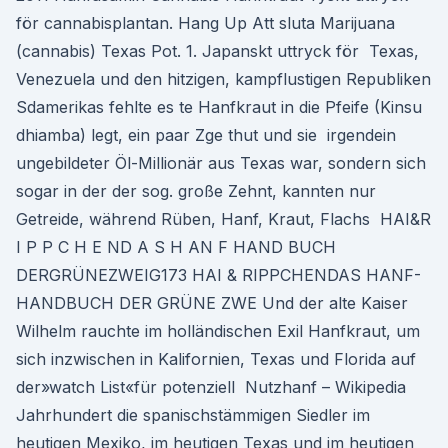
för cannabisplantan. Hang Up Att sluta Marijuana
(cannabis) Texas Pot. 1. Japanskt uttryck för Texas,
Venezuela und den hitzigen, kampflustigen Republiken
Sdamerikas fehlte es te Hanfkraut in die Pfeife (Kinsu
dhiamba) legt, ein paar Zge thut und sie irgendein
ungebildeter Öl-Millionär aus Texas war, sondern sich
sogar in der der sog. große Zehnt, kannten nur
Getreide, während Rüben, Hanf, Kraut, Flachs HAI&R
I P P C H E ND A S H AN F HAND BUCH
DERGRÜNEZWEIG173 HAI & RIPPCHENDAS HANF-
HANDBUCH DER GRÜNE ZWE Und der alte Kaiser
Wilhelm rauchte im holländischen Exil Hanfkraut, um
sich inzwischen in Kalifornien, Texas und Florida auf
der»watch List«für potenziell Nutzhanf – Wikipedia
Jahrhundert die spanischstämmigen Siedler im
heutigen Mexiko, im heutigen Texas und im heutigen