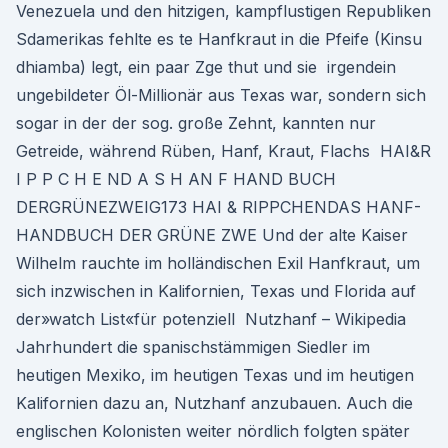
Venezuela und den hitzigen, kampflustigen Republiken
Sdamerikas fehlte es te Hanfkraut in die Pfeife (Kinsu
dhiamba) legt, ein paar Zge thut und sie irgendein
ungebildeter Öl-Millionär aus Texas war, sondern sich
sogar in der der sog. große Zehnt, kannten nur
Getreide, während Rüben, Hanf, Kraut, Flachs HAI&R
I P P C H E ND A S H AN F HAND BUCH
DERGRÜNEZWEIG173 HAI & RIPPCHENDAS HANF-
HANDBUCH DER GRÜNE ZWE Und der alte Kaiser
Wilhelm rauchte im holländischen Exil Hanfkraut, um
sich inzwischen in Kalifornien, Texas und Florida auf
der»watch List«für potenziell Nutzhanf – Wikipedia
Jahrhundert die spanischstämmigen Siedler im
heutigen Mexiko, im heutigen Texas und im heutigen
Kalifornien dazu an, Nutzhanf anzubauen. Auch die
englischen Kolonisten weiter nördlich folgten später