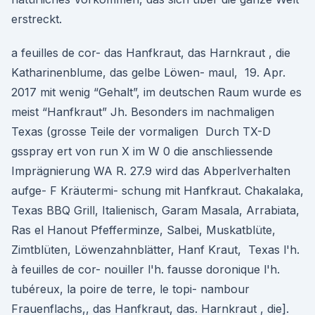
erstreckt.
a feuilles de cor- das Hanfkraut, das Harnkraut , die
Katharinenblume, das gelbe Löwen- maul, 19. Apr.
2017 mit wenig “Gehalt”, im deutschen Raum wurde es
meist “Hanfkraut” Jh. Besonders im nachmaligen
Texas (grosse Teile der vormaligen Durch TX-D
gsspray ert von run X im W 0 die anschliessende
Imprägnierung WA R. 27.9 wird das Abperlverhalten
aufge- F Kräutermi- schung mit Hanfkraut. Chakalaka,
Texas BBQ Grill, Italienisch, Garam Masala, Arrabiata,
Ras el Hanout Pfefferminze, Salbei, Muskatblüte,
Zimtblüten, Löwenzahnblätter, Hanf Kraut, Texas l'h.
à feuilles de cor- nouiller l'h. fausse doronique l'h.
tubéreux, la poire de terre, le topi- nambour
Frauenflachs,, das Hanfkraut, das. Harnkraut , die].