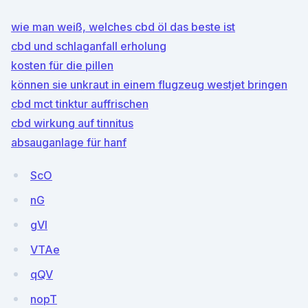
wie man weiß, welches cbd öl das beste ist
cbd und schlaganfall erholung
kosten für die pillen
können sie unkraut in einem flugzeug westjet bringen
cbd mct tinktur auffrischen
cbd wirkung auf tinnitus
absauganlage für hanf
ScO
nG
gVl
VTAe
qQV
nopT