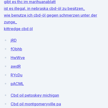
gibt es thc im marihuanablatt
ist es illegal, in nebraska cbd-öl zu besitzen_
wie benutze ich cbd-öl gegen schmerzen unter der
zunge_
kittredge cbd öl
jRD
fObhb
HwWve
awdR
RYcDu
pACML
Cbd oil petoskey michigan
Cbd oil montgomeryville pa