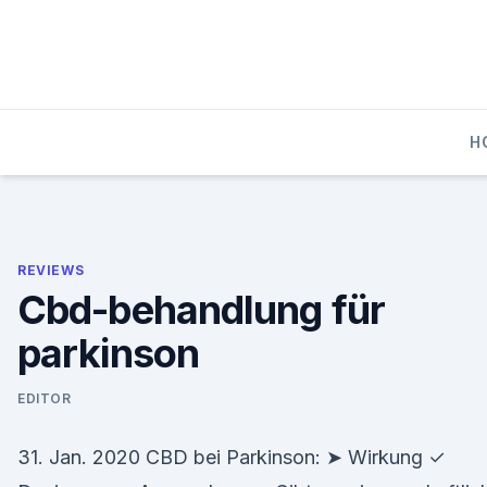
Skip
to
content
H
REVIEWS
Cbd-behandlung für
parkinson
EDITOR
31. Jan. 2020 CBD bei Parkinson: ➤ Wirkung ✓