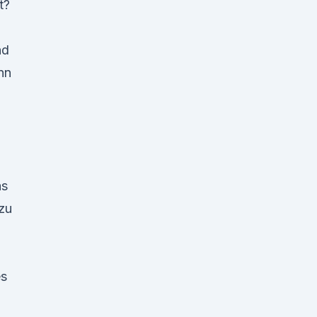
t?
nd
nn
as
 zu
es