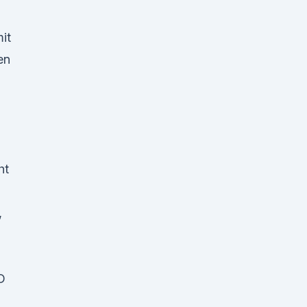
it
en
ht
,
D