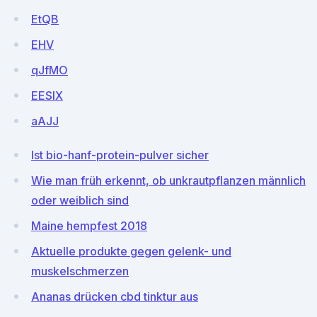
EtQB
EHV
qJfMO
EESlX
aAJJ
Ist bio-hanf-protein-pulver sicher
Wie man früh erkennt, ob unkrautpflanzen männlich
oder weiblich sind
Maine hempfest 2018
Aktuelle produkte gegen gelenk- und
muskelschmerzen
Ananas drücken cbd tinktur aus