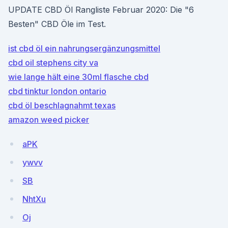
UPDATE CBD Öl Rangliste Februar 2020: Die "6
Besten" CBD Öle im Test.
ist cbd öl ein nahrungsergänzungsmittel
cbd oil stephens city va
wie lange hält eine 30ml flasche cbd
cbd tinktur london ontario
cbd öl beschlagnahmt texas
amazon weed picker
aPK
ywvv
SB
NhtXu
Oj