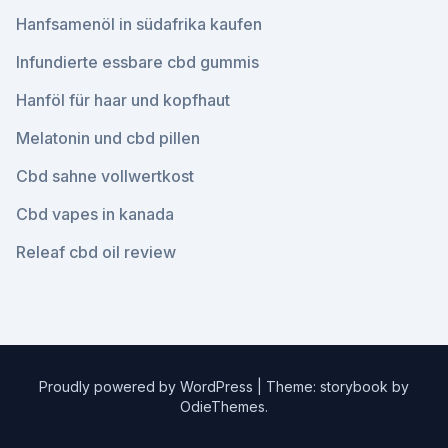
Hanfsamenöl in südafrika kaufen
Infundierte essbare cbd gummis
Hanföl für haar und kopfhaut
Melatonin und cbd pillen
Cbd sahne vollwertkost
Cbd vapes in kanada
Releaf cbd oil review
Proudly powered by WordPress
|
Theme: storybook by
OdieThemes
.