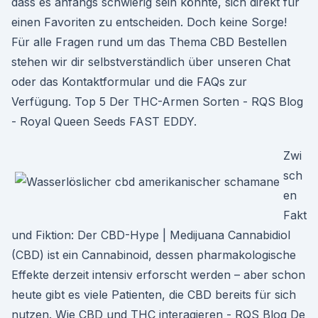
dass es anfangs schwierig sein könnte, sich direkt für
einen Favoriten zu entscheiden. Doch keine Sorge!
Für alle Fragen rund um das Thema CBD Bestellen
stehen wir dir selbstverständlich über unseren Chat
oder das Kontaktformular und die FAQs zur
Verfügung. Top 5 Der THC-Armen Sorten - RQS Blog
- Royal Queen Seeds FAST EDDY.
Zwi
sch
en
Fakt
und Fiktion: Der CBD-Hype | Medijuana Cannabidiol
(CBD) ist ein Cannabinoid, dessen pharmakologische
Effekte derzeit intensiv erforscht werden – aber schon
heute gibt es viele Patienten, die CBD bereits für sich
nutzen. Wie CBD und THC interagieren - RQS Blog De