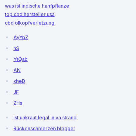
was ist indische hanfpflanze
top cbd hersteller usa
cbd ölkopfverletzung
AyYpZ
hS
YtQsb
AN
xheD
JF
ZHs
Ist unkraut legal in va strand
Rückenschmerzen blogger